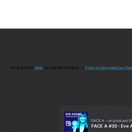
Voir le profil de
gene
sur le portail Overblog
Créer un blog gratuit sur Ove
FACE A - un podcast 
FACE A #30 : Eve A