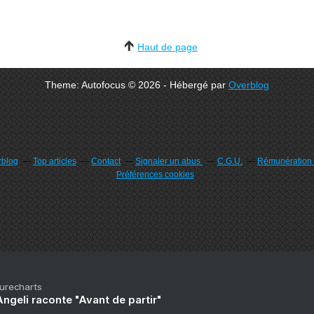
Haut de page
Theme: Autofocus © 2026 - Hébergé par
Overblog
rblog
Top articles
Contact
Signaler un abus
C.G.U.
Rémunération e
Préférences cookies
Purecharts
ngeli raconte "Avant de partir"