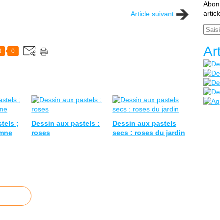
Abonn
artic
Article suivant
Email
Ar
t
0
tels ;
Dessin aux pastels :
Dessin aux pastels
omne
roses
secs : roses du jardin