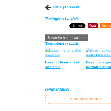
Article précédent
Partager cet article
Repos
S'inscrire à la newsletter
Vous aimerez aussi :
Dessin : le renard et
Dessin aux pas
son amie
portrait d'aut
commentaires
Ajouter un commentaire