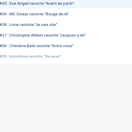
#30 : Eve Angeli raconte "Avant de partir"
#29 : MC Solaar raconte "Bouge de là"
28 : Lorie raconte "Je vais vite"
#27 : Christophe Willem raconte "Jacques a dit"
#26 : Chimène Badi raconte "Entre nous"
#25 : Indochine raconte "3e sexe"
#24 : Zaho raconte "C'est chelou"
#23 : Patrick Bruel raconte "Au café des délices"
#22 : Kyo raconte "Le chemin"
#21 : Nolwenn Leroy raconte "Cassé"
#20 : Patrick Hernandez raconte "Born to be alive"
#19 : Lorie raconte "Près de moi"
#18 : Michael Jones raconte "A nos actes manqués" (avec Jean-Jacque